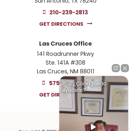
San Antonio, TX 78240
210-239-2813
GET DIRECTIONS
Las Cruces Office
141 Roadrunner Pkwy
Ste. 141A #308
Las Cruces, NM 88011
575-221-0732
👋🏼¿Cómo puedo
ayudarte?
GET DIRECTIONS